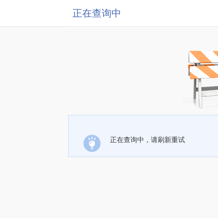
正在查询中
正在查询中，请刷新重试